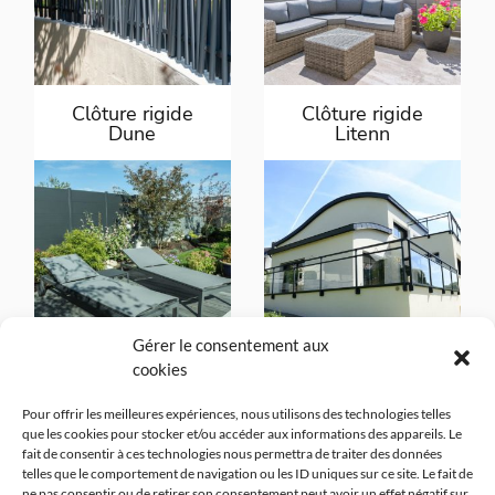
Clôture rigide
Clôture rigide
Dune
Litenn
Gérer le consentement aux
cookies
Clôture rigide
Garde-corps Mel
Tellen-Karantan
Pour offrir les meilleures expériences, nous utilisons des technologies telles
que les cookies pour stocker et/ou accéder aux informations des appareils. Le
fait de consentir à ces technologies nous permettra de traiter des données
telles que le comportement de navigation ou les ID uniques sur ce site. Le fait de
ne pas consentir ou de retirer son consentement peut avoir un effet négatif sur