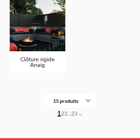
Clôture rigide
Anaig
1
2
3
...
23
→