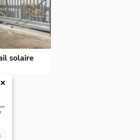
il solaire
s
ion
t
s