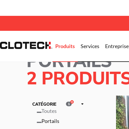
Accueil >
Produits
> Portails
Produits
Services
Entreprise
PORTAILS
2 PRODUIT
CATÉGORIE
1
Toutes
Portails