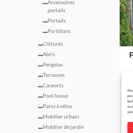
Accessoires
portails
Portails
Portillons
Clôtures
P
Abris
Pergolas
Terrasses
Carports
Pou
Pool house
pou
tec
Parcs à vélos
ou 
avo
Mobilier urbain
Mobilier de jardin