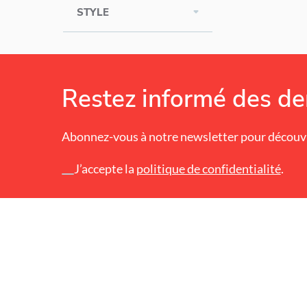
STYLE
Restez informé des der
Abonnez-vous à notre newsletter pour découvr
Alternative:
J’accepte la
politique de confidentialité
.
SUIVEZ-NOUS