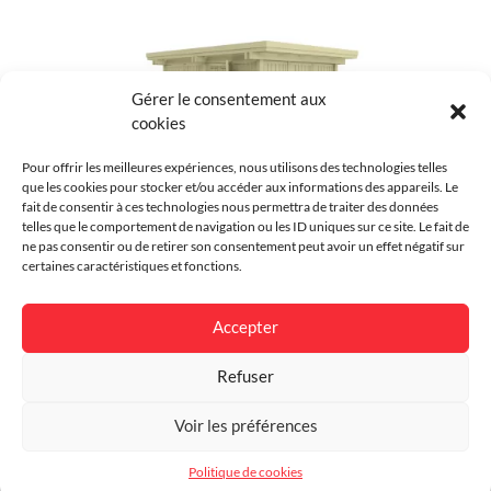
Couleur
Brun
Environnement
Résidentiel
Gérer le consentement aux
cookies
Finition
Thermo-traité
Pour offrir les meilleures expériences, nous utilisons des technologies telles
Garantie
15 ans
que les cookies pour stocker et/ou accéder aux informations des appareils. Le
fait de consentir à ces technologies nous permettra de traiter des données
Abri jardin Philippe
telles que le comportement de navigation ou les ID uniques sur ce site. Le fait de
Dimensions
3376 x 5086 mm
ne pas consentir ou de retirer son consentement peut avoir un effet négatif sur
certaines caractéristiques et fonctions.
Accepter
Refuser
Voir les préférences
Politique de cookies