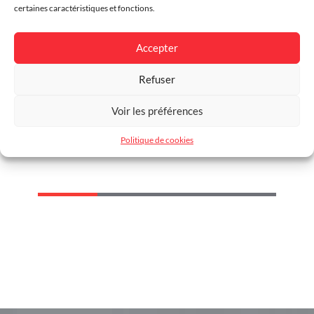
certaines caractéristiques et fonctions.
Finition
Galvanisé, Thermolaqué
Garantie
5 ans
Accepter
Dimensions
H 1270 - Ø 273 mm
Refuser
Voir les préférences
Potelet Boule Ligne
Province Ø76mm
Politique de cookies