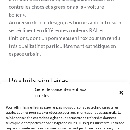
contre les chocs et agressions à la « voiture
bélier ».
Au niveau de leur design, ces bornes anti-intrusion
se déclinent en différentes couleurs RAL et
finitions, dont un pommeau en inox pour un rendu
très qualitatif et particulièrement esthétique en
espace urbain.
Référence
SPL-206445
Produits similaires
Marque
SPL
Gérer le consentement aux
cookies
Matière
Acier
Pour offrir les meilleures expériences, nous utilisons des technologies telles
Couleur
Au choix
que les cookies pour stocker et/ou accéder aux informations des appareils. Le
fait de consentir à ces technologies nous permettra de traiter des données
telles que le comportement de navigation ou les ID uniques sur ce site. Le fait de
Environnement
Urbain
ne pas consentir ou de retirer son consentement peut avoir un effet négatif sur