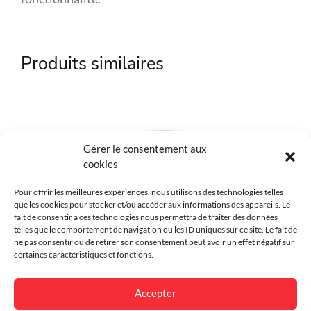
Référence
SPL-208021
Produits similaires
Marque
SPL
Matière
Acier
Couleur
Noir
Gérer le consentement aux
cookies
Environnement
Urbain
Pour offrir les meilleures expériences, nous utilisons des technologies telles
Finition
Laqué
que les cookies pour stocker et/ou accéder aux informations des appareils. Le
fait de consentir à ces technologies nous permettra de traiter des données
Garantie
1 an
telles que le comportement de navigation ou les ID uniques sur ce site. Le fait de
ne pas consentir ou de retirer son consentement peut avoir un effet négatif sur
certaines caractéristiques et fonctions.
Dimensions
Dimensions : l 250 x Ht 350 x
prof. 85 mm (contenance : 3
Accepter
litres).
Poubelle Venise