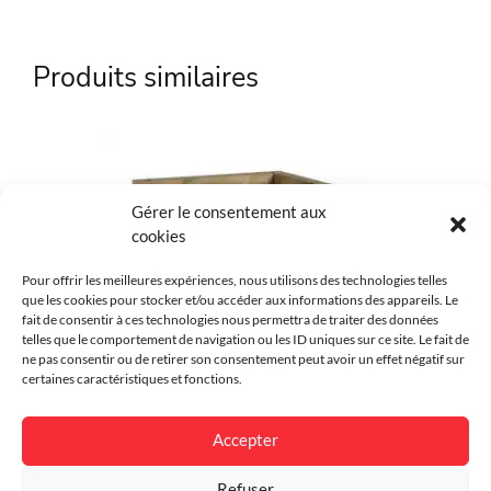
Référence
COL-107737
Produits similaires
Marque
Collstrop
Matière
Bois
Couleur
Brun
Gérer le consentement aux
cookies
Environnement
Résidentiel, Urbain
Pour offrir les meilleures expériences, nous utilisons des technologies telles
Finition
Imprégné
que les cookies pour stocker et/ou accéder aux informations des appareils. Le
fait de consentir à ces technologies nous permettra de traiter des données
Garantie
25 ans
telles que le comportement de navigation ou les ID uniques sur ce site. Le fait de
ne pas consentir ou de retirer son consentement peut avoir un effet négatif sur
certaines caractéristiques et fonctions.
Dimensions
680 x 700 x 700
Accepter
Jardinière Populus G
Refuser