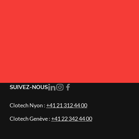
Alternative:
J’accepte la
politique de confidentialité
.
S'ABONNER
SUIVEZ-NOUS
Clotech Nyon :
+41 21 312 44 00
Clotech Genève :
+41 22 342 44 00