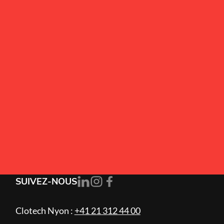
Alternative:
J’accepte la
politique de confidentialité
.
S'ABONNER
SUIVEZ-NOUS
Clotech Nyon :
+41 21 312 44 00