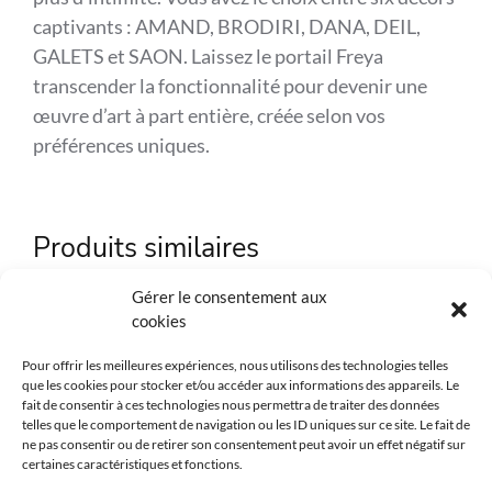
captivants : AMAND, BRODIRI, DANA, DEIL,
GALETS et SAON. Laissez le portail Freya
transcender la fonctionnalité pour devenir une
œuvre d’art à part entière, créée selon vos
préférences uniques.
Référence
KOS-639
Produits similaires
Marque
Kostum
Gérer le consentement aux
Matière
Aluminium
cookies
Couleur
Au choix
Pour offrir les meilleures expériences, nous utilisons des technologies telles
que les cookies pour stocker et/ou accéder aux informations des appareils. Le
fait de consentir à ces technologies nous permettra de traiter des données
Intimité
Ajouré
telles que le comportement de navigation ou les ID uniques sur ce site. Le fait de
ne pas consentir ou de retirer son consentement peut avoir un effet négatif sur
Environnement
Résidentiel
certaines caractéristiques et fonctions.