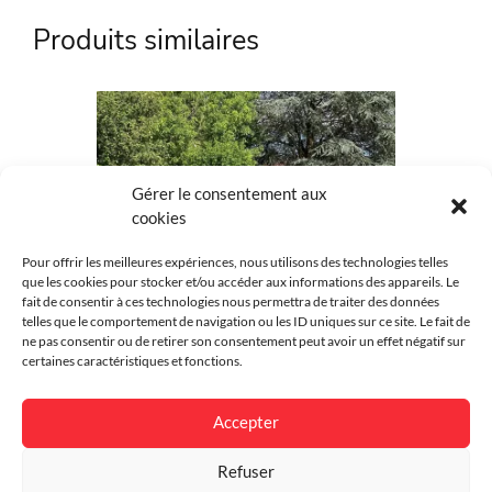
Référence
KOS-152
Produits similaires
Marque
Kostum
Matière
Aluminium
Couleur
Au choix
Gérer le consentement aux
Intimité
Plein
cookies
Style
Moderne
Pour offrir les meilleures expériences, nous utilisons des technologies telles
que les cookies pour stocker et/ou accéder aux informations des appareils. Le
Environnement
Résidentiel
fait de consentir à ces technologies nous permettra de traiter des données
telles que le comportement de navigation ou les ID uniques sur ce site. Le fait de
ne pas consentir ou de retirer son consentement peut avoir un effet négatif sur
Finition
Thermolaqué
certaines caractéristiques et fonctions.
Garantie
25 ans
Portail Briec
Accepter
Spécificité
Personnalisable
Refuser