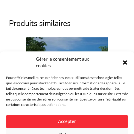
Référence
KOS-074
Produits similaires
Marque
Kostum
Matière
Aluminium
Couleur
Au choix
Gérer le consentement aux
cookies
Intimité
Semi-plein
Pour offrir les meilleures expériences, nous utilisons des technologies telles
Style
Traditionnel
que les cookies pour stocker et/ou accéder aux informations des appareils. Le
fait de consentir à ces technologies nous permettra de traiter des données
Environnement
Résidentiel
telles que le comportement de navigation ou les ID uniques sur ce site. Le fait de
ne pas consentir ou de retirer son consentement peut avoir un effet négatif sur
certaines caractéristiques et fonctions.
Finition
Thermolaqué
Garantie
25 ans
Accepter
Portail Klouar
Spécificité
Personnalisable