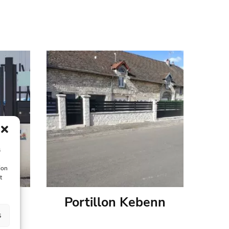
s
ion
t
e
Portillon Kebenn
s