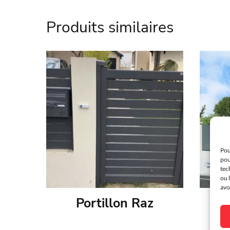
Référence
KOS-
Produits similaires
Marque
Kost
Matière
Alum
Couleur
Au ch
Intimité
Ajour
Environnement
Résid
Finition
Ther
Pou
pou
tec
Garantie
25 an
ou 
avo
Spécificité
Perso
Portillon Raz
P
Largeur max battant
2500