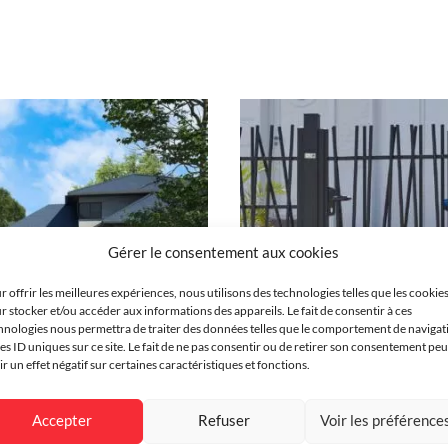
649
um
inium
oix
é
entiel
Gérer le consentement aux cookies
molaqué
r offrir les meilleures expériences, nous utilisons des technologies telles que les cookie
r stocker et/ou accéder aux informations des appareils. Le fait de consentir à ces
hnologies nous permettra de traiter des données telles que le comportement de navigat
s
les ID uniques sur ce site. Le fait de ne pas consentir ou de retirer son consentement peu
ir un effet négatif sur certaines caractéristiques et fonctions.
nnalisable
ortillon Holev
Portillon Dun
 mm
Accepter
Refuser
Voir les préférence