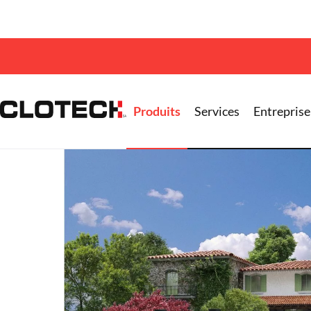
Accueil >
Produits
>
Portails
>
Portillons
> Portill
Produits
Services
Entreprise