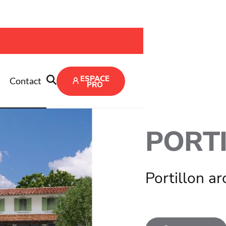
on Lann
ESPACE
Contact
PRO
PORT
Portillon a