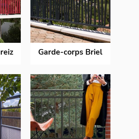
reiz
Garde-corps Briel