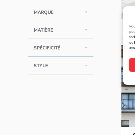
MARQUE
G
Pou
MATIÈRE
pou
tec
ou 
SPÉCIFICITÉ
avo
STYLE