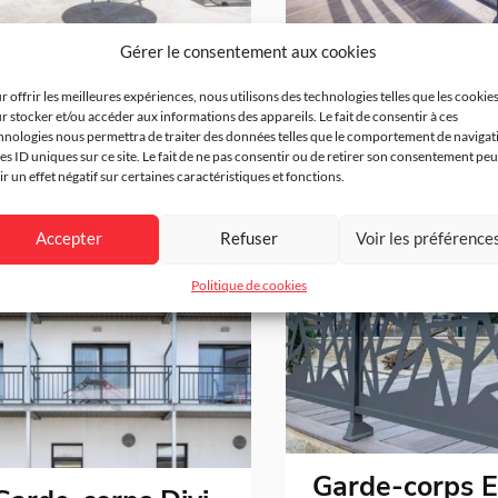
Gérer le consentement aux cookies
Garde-corps 
arde-corps Brini
r offrir les meilleures expériences, nous utilisons des technologies telles que les cookie
r stocker et/ou accéder aux informations des appareils. Le fait de consentir à ces
hnologies nous permettra de traiter des données telles que le comportement de navigat
les ID uniques sur ce site. Le fait de ne pas consentir ou de retirer son consentement peu
ir un effet négatif sur certaines caractéristiques et fonctions.
Accepter
Refuser
Voir les préférence
Politique de cookies
Garde-corps E