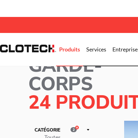
Accueil >
Produits
>
Clôtures
> Garde-corps
Produits
Services
Entreprise
GARDE-
CORPS
24 PRODUI
CATÉGORIE
2
Toutes