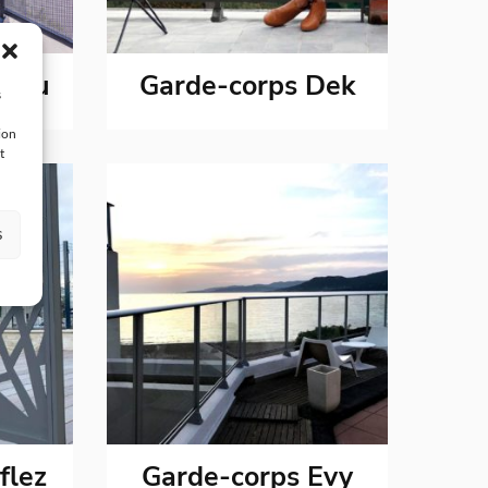
Dahu
Garde-corps Dek
s
ion
t
s
flez
Garde-corps Evy