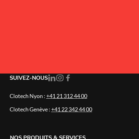
Alternative:
J’accepte la
politique de confidentialité
.
S'ABONNER
SUIVEZ-NOUS
Clotech Nyon :
+41 21 312 44 00
Clotech Genève :
+41 22 342 44 00
NOS PRODUITS & SERVICES