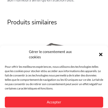
Référence
SPL-529170
Produits similaires
Marque
SPL
Matière
Aluminium
Couleur
Au choix
Gérer le consentement aux
cookies
Environnement
Urbain
Pour offrir les meilleures expériences, nous utilisons des technologies telles
Finition
Galvanisé, Thermolaqué
que les cookies pour stocker et/ou accéder aux informations des appareils. Le
fait de consentir à ces technologies nous permettra de traiter des données
Garantie
10 ans
telles que le comportement de navigation ou les ID uniques sur ce site. Le fait de
ne pas consentir ou de retirer son consentement peut avoir un effet négatif sur
certaines caractéristiques et fonctions.
Dimensions
largeur 2500 x hauteur 2250 x
profondeur 2000 mm.
Accepter
Abri à vélos Milan – sans