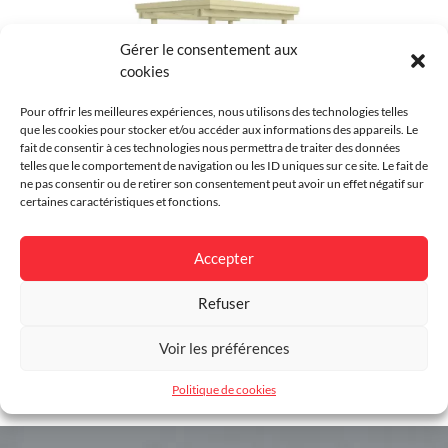
Couleur
Vert
Gérer le consentement aux
Environnement
Résidentiel
cookies
Finition
Imprégné
Pour offrir les meilleures expériences, nous utilisons des technologies telles
que les cookies pour stocker et/ou accéder aux informations des appareils. Le
Garantie
25 ans
fait de consentir à ces technologies nous permettra de traiter des données
telles que le comportement de navigation ou les ID uniques sur ce site. Le fait de
Abri jardin Julia
ne pas consentir ou de retirer son consentement peut avoir un effet négatif sur
Dimensions
Dimensions extérieur 195 x
certaines caractéristiques et fonctions.
298 cm Hauteur intérieur 197
cm
Accepter
Refuser
Voir les préférences
Politique de cookies