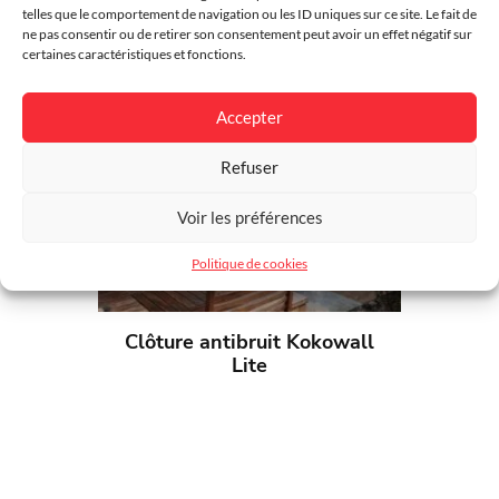
telles que le comportement de navigation ou les ID uniques sur ce site. Le fait de
Matière
Acier, Roche Minérale
ne pas consentir ou de retirer son consentement peut avoir un effet négatif sur
certaines caractéristiques et fonctions.
Couleur
Au choix
Accepter
Intimité
Plein
Refuser
Environnement
Résidentiel, Urbain
Voir les préférences
Finition
Thermolaqué
Politique de cookies
Garantie
5 ans
Dimensions
Écran de Anti-bruit Noise-
Clôture antibruit Kokowall
Reducer L249xH200cm Écran
Lite
de Anti-bruit Noise-Reducer
L199xH220cm Écran de
Antri-buit Noise-Reducer
L199xH250cm Écran de