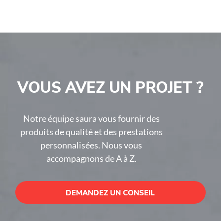
Antri-buit Noise-Reducer
L249xH180cm Écran de
Antri-buit Noise-Reducer
L199xH200cm Écran de
Antri-buit Noise-Reducer
L249xH100cm Écran de
Antri-buit Noise-Reducer
VOUS AVEZ UN PROJET ?
L249xH125cm Écran de
Antri-buit Noise-Reducer
Notre équipe saura vous fournir des
L249xH150cm Par ailleurs,
produits de qualité et des prestations
tout est disponible sur
personnalisées. Nous vous
mesure
accompagnons de A à Z.
DEMANDEZ UN CONSEIL