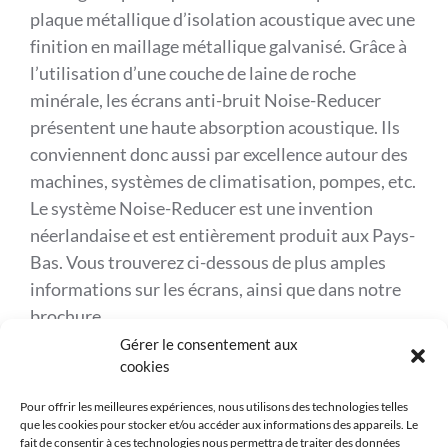
plaque métallique d’isolation acoustique avec une
finition en maillage métallique galvanisé. Grâce à
l’utilisation d’une couche de laine de roche
minérale, les écrans anti-bruit Noise-Reducer
présentent une haute absorption acoustique. Ils
conviennent donc aussi par excellence autour des
machines, systèmes de climatisation, pompes, etc.
Le système Noise-Reducer est une invention
néerlandaise et est entièrement produit aux Pays-
Bas. Vous trouverez ci-dessous de plus amples
informations sur les écrans, ainsi que dans notre
brochure.
Gérer le consentement aux
cookies
Référence
KOK-230
Produits similaires
Pour offrir les meilleures expériences, nous utilisons des technologies telles
Marque
Kokosystems
que les cookies pour stocker et/ou accéder aux informations des appareils. Le
fait de consentir à ces technologies nous permettra de traiter des données