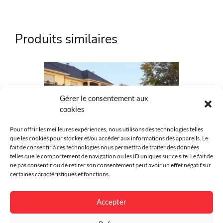
Référence
KOS-069
Produits similaires
Marque
Kostum
Matière
Aluminium
Couleur
Au choix
Gérer le consentement aux
cookies
Intimité
Plein
Pour offrir les meilleures expériences, nous utilisons des technologies telles
Style
Contemporain
que les cookies pour stocker et/ou accéder aux informations des appareils. Le
fait de consentir à ces technologies nous permettra de traiter des données
Environnement
Résidentiel
telles que le comportement de navigation ou les ID uniques sur ce site. Le fait de
ne pas consentir ou de retirer son consentement peut avoir un effet négatif sur
certaines caractéristiques et fonctions.
Finition
Thermolaqué
Garantie
25 ans
Accepter
Clôture rigide Bokage
Spécificité
Personnalisable