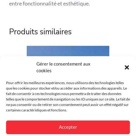
entre fonctionnalité et esthétique.
Référence
KOS-686
Produits similaires
Marque
Kostum
Matière
Aluminium
Couleur
Au choix
Gérer le consentement aux
cookies
Intimité
Ajouré
Pour offrir les meilleures expériences, nous utilisons des technologies telles
que les cookies pour stocker et/ou accéder aux informations des appareils. Le
Style
Moderne
fait de consentir à ces technologies nous permettra de traiter des données
telles que le comportement de navigation ou les ID uniques sur ce site. Le fait de
Environnement
Résidentiel
ne pas consentir ou de retirer son consentement peut avoir un effet négatif sur
certaines caractéristiques et fonctions.
Finition
Thermolaqué
Accepter
Garantie
25 ans