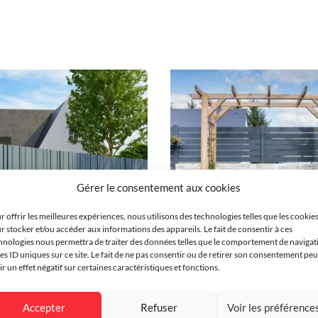
356
um
nium
oix
enné
ionnel
Gérer le consentement aux cookies
ntiel
r offrir les meilleures expériences, nous utilisons des technologies telles que les cookie
r stocker et/ou accéder aux informations des appareils. Le fait de consentir à ces
olaqué
hnologies nous permettra de traiter des données telles que le comportement de navigat
les ID uniques sur ce site. Le fait de ne pas consentir ou de retirer son consentement peu
s
ir un effet négatif sur certaines caractéristiques et fonctions.
Clôture rigide
Clôture rigide 
Keriec
nnalisable
Accepter
Refuser
Voir les préférence