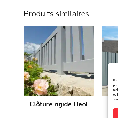
Référence
KOS-
Produits similaires
Marque
Kost
Matière
Alumi
Couleur
Au ch
Intimité
Persi
Style
Tradit
Environnement
Réside
Pou
pou
Finition
Therm
tec
ou 
Garantie
25 an
avo
Clôture rigide Heol
Spécificité
Perso