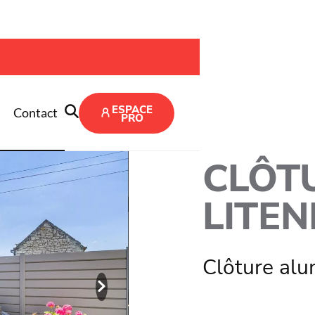
 rigide Litenn
ESPACE
Contact
PRO
CLÔTU
LITEN
Clôture al