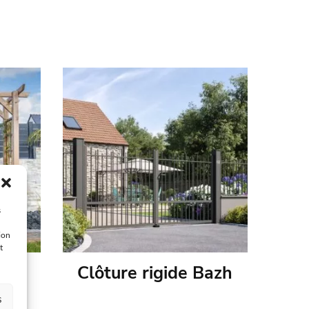
s
ion
t
Raz
Clôture rigide Bazh
s