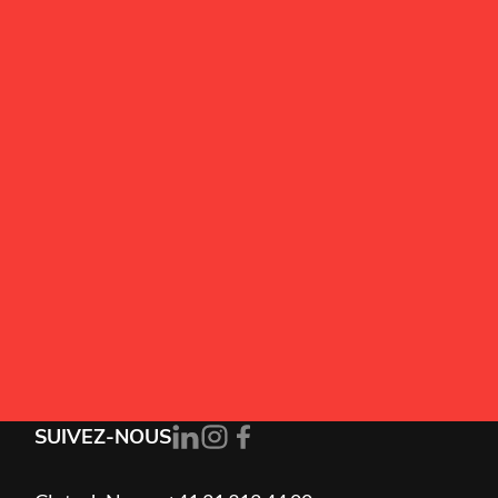
Alternative:
J’accepte la
politique de confidentialité
.
S'ABONNER
SUIVEZ-NOUS