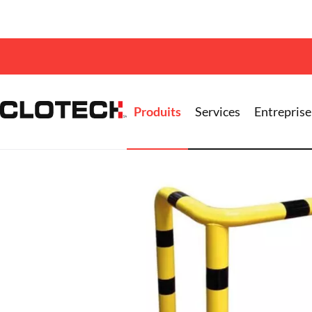
Accueil >
Produits
>
Mobilier urbain
> Signalisati
Produits
Services
Entreprise