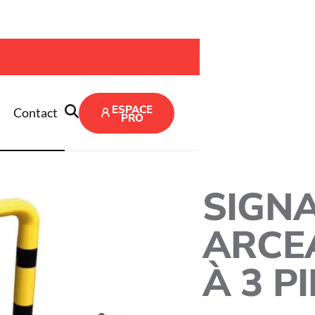
on arceau d’angle à 3 pieds
ESPACE
Contact
PRO
SIGNA
ARCE
À 3 P