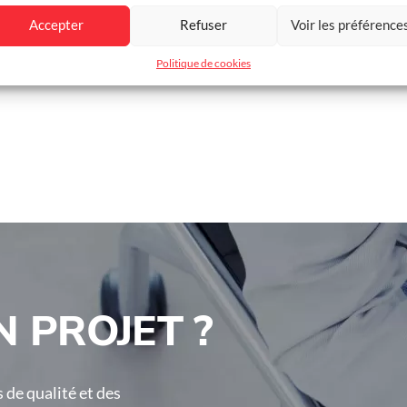
Signalisation
Signalisatio
poteau de
arceau Ø 60 
Accepter
Refuser
Voir les préférence
protection
Politique de cookies
 PROJET ?
 de qualité et des