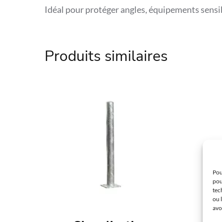
Idéal pour protéger angles, équipements sensibl
Référence
SPL-213011
Produits similaires
Marque
SPL
Matière
Acier
Couleur
Jaune
Environnement
Urbain
Finition
Galvanisé, Ther
Garantie
5 ans
Pou
pou
tec
Dimensions
600 x ht 1200 m
ou 
avo