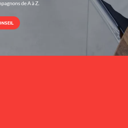
mpagnons de A à Z.
ONSEIL
S'ABONNER