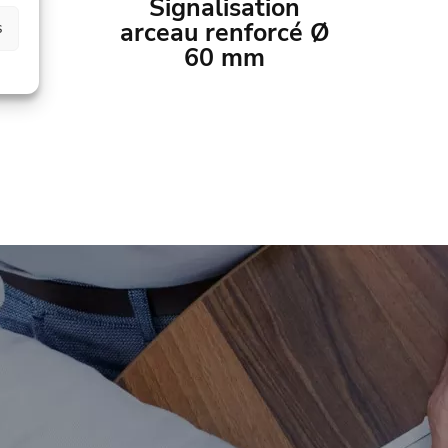
n
Signalisation
mm
arceau renforcé Ø
s
60 mm