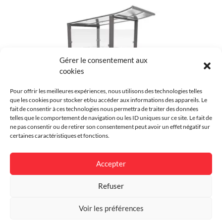
Couleur
Au choix
Environnement
Urbain
Finition
Galvanisé, Thermolaqué
Gérer le consentement aux
cookies
Garantie
5 ans
Pour offrir les meilleures expériences, nous utilisons des technologies telles
que les cookies pour stocker et/ou accéder aux informations des appareils. Le
Dimensions
largeur 1560 x hauteur 2500 x
fait de consentir à ces technologies nous permettra de traiter des données
profondeur 1560 mm
telles que le comportement de navigation ou les ID uniques sur ce site. Le fait de
ne pas consentir ou de retirer son consentement peut avoir un effet négatif sur
Abri caisse Modulo
certaines caractéristiques et fonctions.
Accepter
Refuser
Voir les préférences