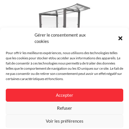
Couleur
Au choix
Environnement
Urbain
Finition
Galvanisé, Thermolaqué
Gérer le consentement aux
cookies
Garantie
5 ans
Pour offrir les meilleures expériences, nous utilisons des technologies telles
que les cookies pour stocker et/ou accéder aux informations des appareils. Le
Dimensions
largeur 1560 x hauteur 2500 x
fait de consentir à ces technologies nous permettra de traiter des données
profondeur 1560 mm
telles que le comportement de navigation ou les ID uniques sur ce site. Le fait de
ne pas consentir ou de retirer son consentement peut avoir un effet négatif sur
Abri caisse Modulo
certaines caractéristiques et fonctions.
Accepter
Refuser
Voir les préférences